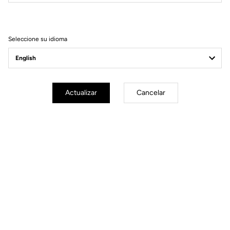
Manillar
MANILLAR DE TIME TRIAL
AEROFLATBAR 31.8 TRACK
400MM REVERSIBLE + AERGO
EXTENSIONS
Seleccione su idioma
Geometría
Actualizar
Cancelar