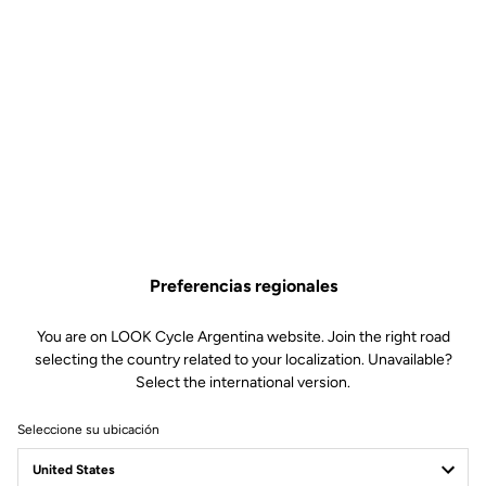
Especificaciones técnicas
Made By Look
Cuadro
MÓDULOS DE CARBONO UD DE
MUY ALTA CALIDAD CON
TERMINACIÓN MATE
Bielas
CARBON AERO BAR TRACK
Preferencias regionales
Eje de pedalier
LOOK ZED DE PISTA (SIN PLATOS)
T1 165/167.5/170MM O T2
You are on LOOK Cycle Argentina website. Join the right road
172.5/175/177.5MM Pedalier 65
selecting the country related to your localization. Unavailable?
LOOK SPECIFIC
Select the international version.
Tija
LOOK AEROPOST DE PISTA
Potencia
POTENCIA LOOK TRACK CARBON
Seleccione su ubicación
LARGOS DISPONIBLES: DESDE 55 A
140MM, CON INCREMENTOS DE 5
MM