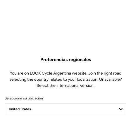
generación de componentes y alcanzar nuestro objetivo: una bici
completa de 7 kg, lista para competir, con cualidades dinámicas
óptimas en todo tipo de recorridos y para todo tipo de ciclistas:
escalador, puncheur o aventurero. La 795 BLADE RS es un
concentrado de tecnología, un manojo de nervios con peso pluma.
Preferencias regionales
You are on LOOK Cycle Argentina website. Join the right road
selecting the country related to your localization. Unavailable?
Select the international version.
Seleccione su ubicación