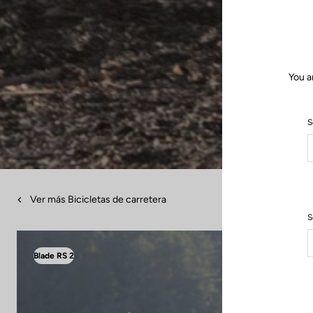
You a
S
Ver más Bicicletas de carretera
S
Blade RS 2