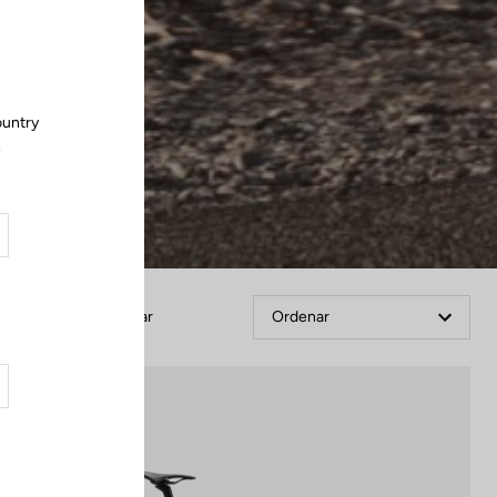
Cerrar
ountry
.
Filtrar
Ordenar
Blade RS 2