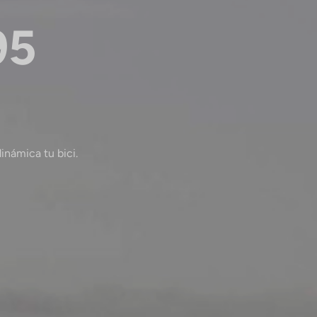
95
námica tu bici.