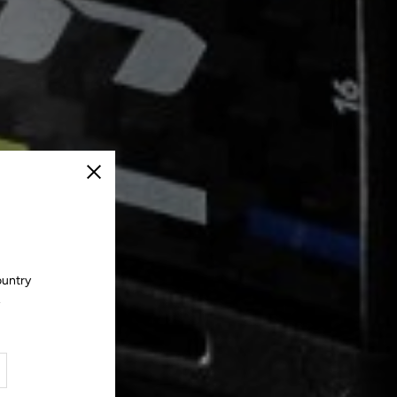
Cerrar
ountry
.