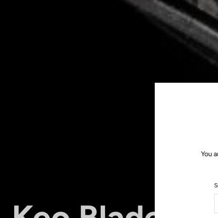
You a
S
Keo Blade