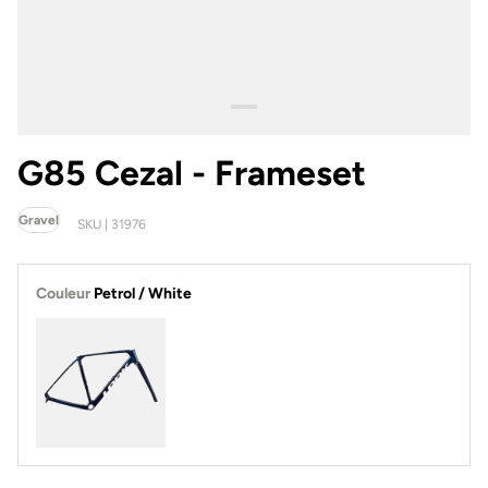
G85 Cezal - Frameset
Gravel
SKU | 31976
Couleur
Petrol / White
Petrol / White