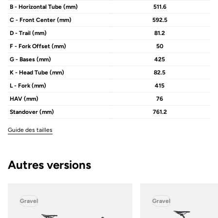
B - Horizontal Tube (mm)
511.6
C - Front Center (mm)
592.5
D - Trail (mm)
81.2
F - Fork Offset (mm)
50
G - Bases (mm)
425
K - Head Tube (mm)
82.5
L - Fork (mm)
415
HAV (mm)
76
Standover (mm)
761.2
Guide des tailles
Autres versions
Gravel
Gravel