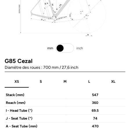
mm
inch
G85 Cezal
Diamètre des roues : 700 mm / 27,6 inch
XS
S
M
L
XL
Stack (mm)
547
Reach (mm)
360
I - Head Tube (°)
69.5
J - Seat Tube (°)
74
A - Seat Tube (mm)
470