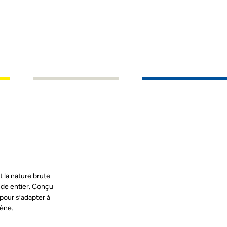
t la nature brute
nde entier. Conçu
 pour s’adapter à
mène.