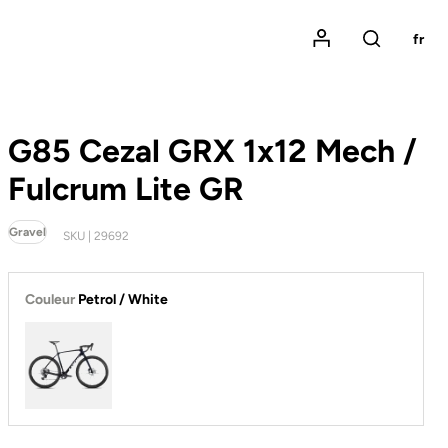
Mon compte
fr
Rechercher
G85 Cezal GRX 1x12 Mech /
Fulcrum Lite GR
Gravel
SKU | 29692
Couleur
Petrol / White
Petrol / White