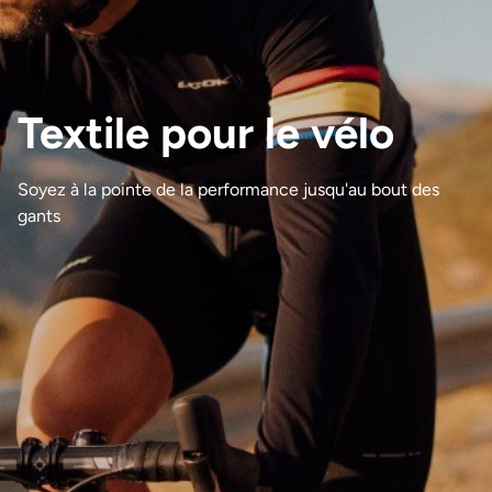
Printemps Été
Textile pour le vélo
Automne Hiver
Replica
Soyez à la pointe de la performance jusqu'au bout des
Insulation
gants
Protection