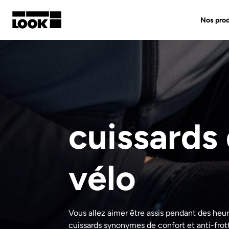
Nos prod
Mon compte
Nos revendeurs
FR
cuissards
Ok
vélo
Vous allez aimer être assis pendant des heur
cuissards synonymes de confort et anti-fro