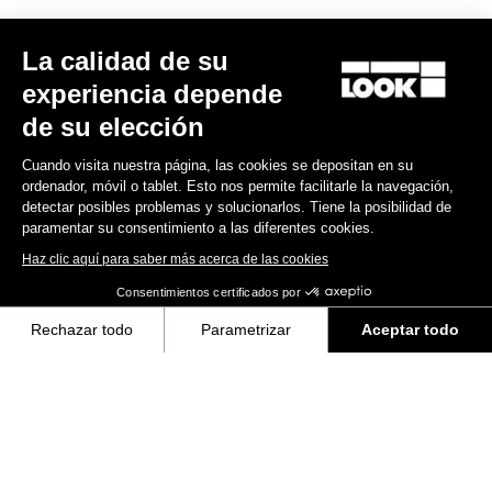
La calidad de su
Gravel
Gravel
experiencia depende
de su elección
Cuando visita nuestra página, las cookies se depositan en su
ordenador, móvil o tablet. Esto nos permite facilitarle la navegación,
detectar posibles problemas y solucionarlos. Tiene la posibilidad de
paramentar su consentimiento a las diferentes cookies.
Haz clic aquí para saber más acerca de las cookies
Consentimientos certificados por
Rechazar todo
Parametrizar
Aceptar todo
G85 Cezal Force 1x13 / Fulcrum Soniq
G85 Cezal GRX 1x12 Mec
Speckled Purple Neon Oran
Carbon 2WF
Lite GR
Axeptio consent
Plataforma de Gestión de Consentimiento: Personaliza tus Opciones
7.500,00 US$
4.200,00 US$
Nuestra plataforma te permite personalizar y gestionar tus ajustes de 