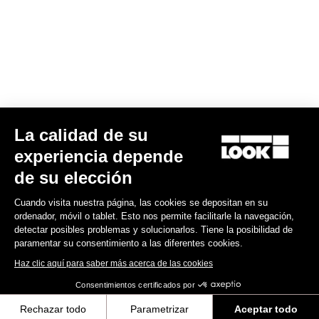
a diferentes morfologías.
GUÍA DE TALLAS
Suscríbete a nuestro boletín de noticias
La calidad de su
Correo electrónico
experiencia depende
Confirmar
de su elección
Su correo electrónico ha sido registrado
Política de protección de datos y política de cookies
Cuando visita nuestra página, las cookies se depositan en su
ordenador, móvil o tablet. Esto nos permite facilitarle la navegación,
detectar posibles problemas y solucionarlos. Tiene la posibilidad de
paramentar su consentimiento a las diferentes cookies.
Encuentre a su distribuidor
¿Necesita ayuda?
Haz clic aquí para saber más acerca de las cookies
Consentimientos certificados por
Rechazar todo
Parametrizar
Aceptar todo