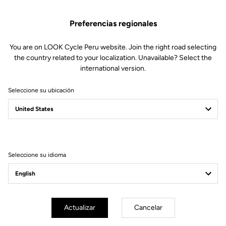
TÉCNICAS
Preferencias regionales
You are on LOOK Cycle Peru website. Join the right road selecting
CARACTERÍSTICAS
the country related to your localization. Unavailable? Select the
international version.
Material
72% poliamida
28% elastómero
Seleccione su ubicación
Detalles
Chaleco cortaviento
Tejido ligero y compacto
Rejilla trasera para mayor
ventilación
Tejido trasero elástico para un
ajuste perfecto
Cremallera completa
Seleccione su idioma
CORTE
Actualizar
Cancelar
INSTRUCCIONES