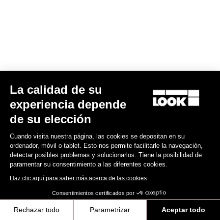
La calidad de su
RS
795 Blade
2 Dura Ace Di2 / Fulcrum Speed 57
experiencia depende
13.800,00 US$
de su elección
Blade RS 2
Cuando visita nuestra página, las cookies se depositan en su
ordenador, móvil o tablet. Esto nos permite facilitarle la navegación,
detectar posibles problemas y solucionarlos. Tiene la posibilidad de
paramentar su consentimiento a las diferentes cookies.
Haz clic aquí para saber más acerca de las cookies
Consentimientos certificados por
Rechazar todo
Parametrizar
Aceptar todo