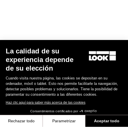
La calidad de su
Trail Roc+ Signature Series Thomas Genon
experiencia depende
186,00 US$
de su elección
Cuando visita nuestra página, las cookies se depositan en su
DH / Dirt
ordenador, móvil o tablet. Esto nos permite facilitarle la navegación,
detectar posibles problemas y solucionarlos. Tiene la posibilidad de
paramentar su consentimiento a las diferentes cookies.
Haz clic aquí para saber más acerca de las cookies
Consentimientos certificados por
Rechazar todo
Parametrizar
Aceptar todo