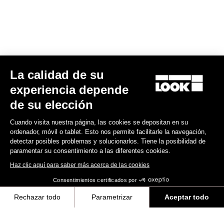
Track - Fixed Gear
La calidad de su
experiencia depende
de su elección
Cuando visita nuestra página, las cookies se depositan en su
ordenador, móvil o tablet. Esto nos permite facilitarle la navegación,
detectar posibles problemas y solucionarlos. Tiene la posibilidad de
paramentar su consentimiento a las diferentes cookies.
Haz clic aquí para saber más acerca de las cookies
Consentimientos certificados por
Rechazar todo
Parametrizar
Aceptar todo
AL 464 P
Axeptio consent
Plataforma de Gestión de Consentimiento: Personaliza tus Opciones
1.699,00 US$