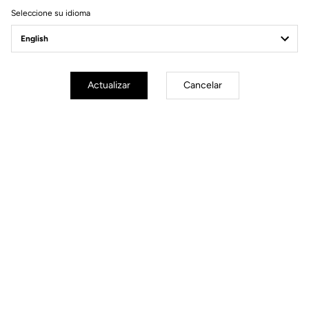
Ride towards brand's news
Seleccione su idioma
Actualizar
Cancelar