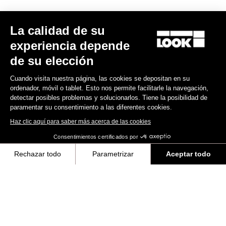
La calidad de su
experiencia depende
de su elección
Cuando visita nuestra página, las cookies se depositan en su
ordenador, móvil o tablet. Esto nos permite facilitarle la navegación,
detectar posibles problemas y solucionarlos. Tiene la posibilidad de
paramentar su consentimiento a las diferentes cookies.
Haz clic aquí para saber más acerca de las cookies
Consentimientos certificados por
Rechazar todo
Parametrizar
Aceptar todo
Axeptio consent
Plataforma de Gestión de Consentimiento: Personaliza tus Opciones
Todo
Eventos
Equipos y deportistas
Made by LOOK
Nuestra plataforma te permite personalizar y gestionar tus ajustes de 