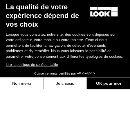
La qualité de votre
expérience dépend de
vos choix
Lorsque vous consultez notre site, des cookies sont déposés sur
votre ordinateur, votre mobile ou votre tablette. Ceux-ci nous
permettent de faciliter la navigation, de détecter d'éventuels
problèmes et d'y remédier. Nous vous laissons la possibilité de
paramétrer votre consentement aux différentes typologies de cookies.
Lire la politique de confidentialité
X-Track
Consentements certifiés par
44,90 €
Non merci
Je choisis
OK pour moi
Axeptio consent
Plateforme de Gestion du Consentement : Personnalisez vos Options
Trail / Enduro
Notre plateforme vous permet d'adapter et de gérer vos paramètres de 