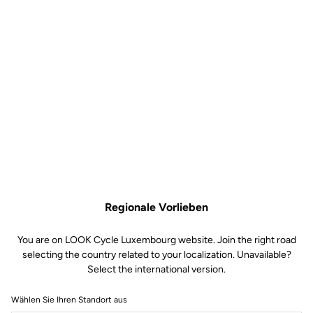
Abmessungen. Das Auskuppeln ist bei diesem klassischen Modell
einseitig und eignet sich sowohl für Mountainbiking als auch für
Gravel- oder urbanes Radfahren.
Kostenloser Versand
Express - für alle Bestellungen über 60€
Sichere Bezahlung
Besuchen Sie die FAQ oder kontaktieren Sie uns per E-Mail
Regionale Vorlieben
100% sichere Zahlung
Visa, Mastercard, AMEX, Paypal, iDeal, Bancontact, Giropay
You are on LOOK Cycle Luxembourg website. Join the right road
selecting the country related to your localization. Unavailable?
Select the international version.
Wählen Sie Ihren Standort aus