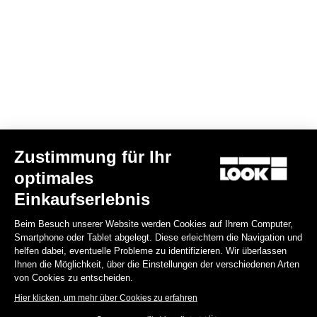
Deine E-Mail wurde registriert.
Datenschutzerklärung & Cookie-Richtlinie
Einen Händler finden
Benötigen Sie Hilfe?
Zustimmung für Ihr
Disziplin
optimales
Einkaufserlebnis
Shop
Beim Besuch unserer Website werden Cookies auf Ihrem Computer,
Über uns
Smartphone oder Tablet abgelegt. Diese erleichtern die Navigation und
helfen dabei, eventuelle Probleme zu identifizieren. Wir überlassen
Ihnen die Möglichkeit, über die Einstellungen der verschiedenen Arten
Rechtliche Informationen
von Cookies zu entscheiden.
Hier klicken, um mehr über Cookies zu erfahren
facebook
instagram
youtube
strava