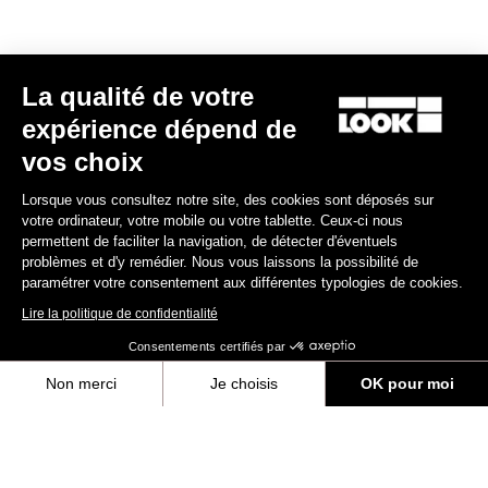
La qualité de votre
expérience dépend de
RS
795 Blade
2 Ciel du Nord - Frameset
vos choix
4 800,00 €
Lorsque vous consultez notre site, des cookies sont déposés sur
votre ordinateur, votre mobile ou votre tablette. Ceux-ci nous
Blade RS 2
permettent de faciliter la navigation, de détecter d'éventuels
problèmes et d'y remédier. Nous vous laissons la possibilité de
paramétrer votre consentement aux différentes typologies de cookies.
Lire la politique de confidentialité
Consentements certifiés par
Non merci
Je choisis
OK pour moi
Axeptio consent
Plateforme de Gestion du Consentement : Personnalisez vos Options
Notre plateforme vous permet d'adapter et de gérer vos paramètres de 