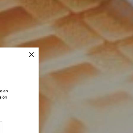
Fermer
te en
sion