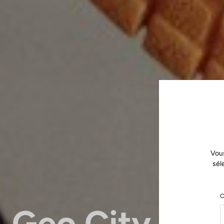
Vous
sél
C
Geo City Gri