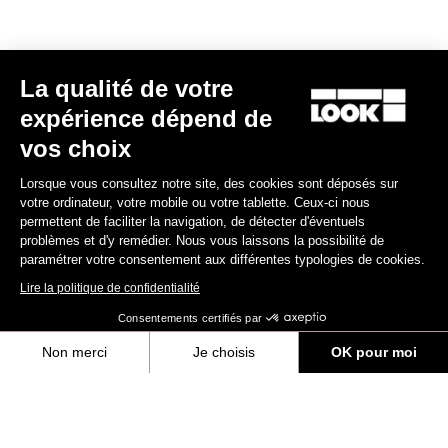
La qualité de votre
expérience dépend de
RS
795 Blade
2 Dura Ace Di2 / Fulcrum Speed 42
vos choix
10 990,00 €
Lorsque vous consultez notre site, des cookies sont déposés sur
votre ordinateur, votre mobile ou votre tablette. Ceux-ci nous
Blade RS 2
permettent de faciliter la navigation, de détecter d'éventuels
problèmes et d'y remédier. Nous vous laissons la possibilité de
paramétrer votre consentement aux différentes typologies de cookies.
Lire la politique de confidentialité
Consentements certifiés par
Non merci
Je choisis
OK pour moi
Axeptio consent
Plateforme de Gestion du Consentement : Personnalisez vos Options
Notre plateforme vous permet d'adapter et de gérer vos paramètres de 