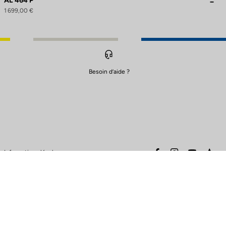
AL 464 P
1 699,00 €
Besoin d’aide ?
ions. Personnalisez vos préférences pour contrôler la manière dont vos
facebook
instagram
youtube
stra
Informations légales
Avertissement sécurité
Conditions générales de vente
Politique de cookies et de
protection des données
Politique de garantie