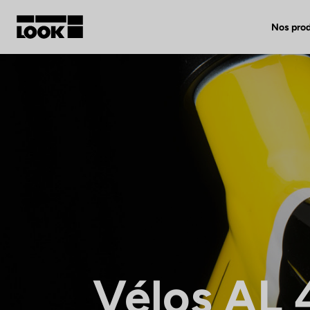
Nos prod
Mon compte
Nos revendeurs
FR
Ok
Vélos AL 