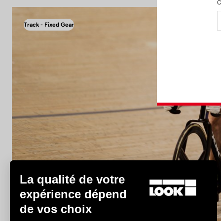
C
Track - Fixed Gear
La qualité de votre
Track - Fixed Gear
expérience dépend
de vos choix
Découvrir