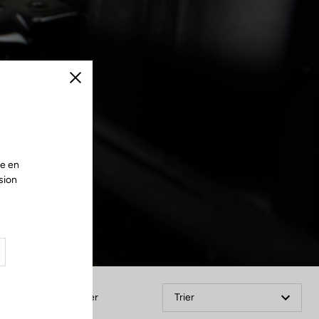
Fermer
te en
sion
Filtrer
Trier