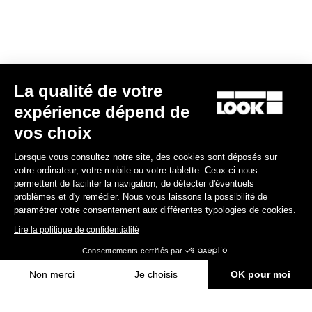
Sportswear
La qualité de votre
expérience dépend de
vos choix
Lorsque vous consultez notre site, des cookies sont déposés sur
votre ordinateur, votre mobile ou votre tablette. Ceux-ci nous
permettent de faciliter la navigation, de détecter d'éventuels
problèmes et d'y remédier. Nous vous laissons la possibilité de
paramétrer votre consentement aux différentes typologies de cookies.
Lire la politique de confidentialité
Consentements certifiés par
Non merci
Je choisis
OK pour moi
Sac à dos Coursier
Axeptio consent
Plateforme de Gestion du Consentement : Personnalisez vos Options
75,00 €