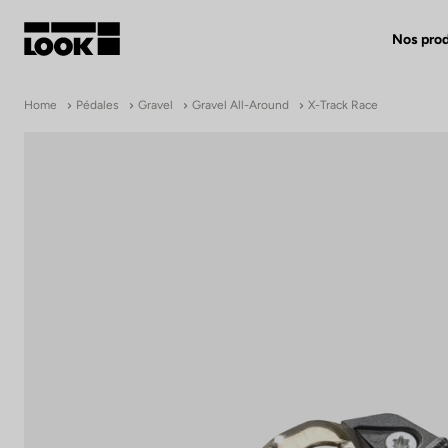
Nos prod
Mon compte
Home
Pédales
Gravel
Gravel All-Around
X-Track Race
Nos revendeurs
FR
Ok