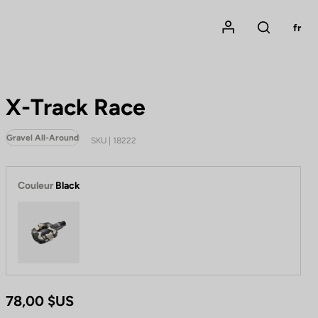
Mon compte
fr
Rechercher
X-Track Race
Gravel All-Around
SKU | 18222
Couleur
Black
Black
78,00 $US