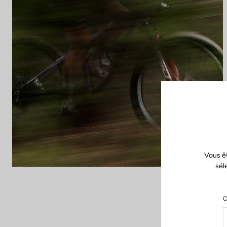
Vous ê
sél
C