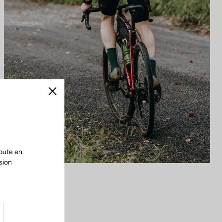
Fermer
oute en
sion