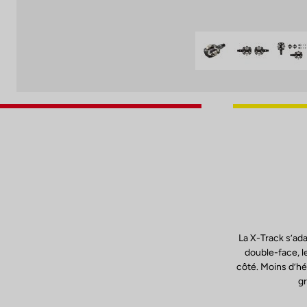
La X-Track s’ad
double-face, le
côté. Moins d’hés
gr