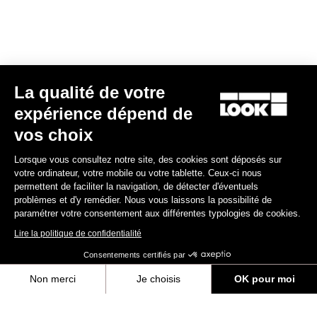
Sportswear
La qualité de votre
expérience dépend de
vos choix
Lorsque vous consultez notre site, des cookies sont déposés sur
votre ordinateur, votre mobile ou votre tablette. Ceux-ci nous
permettent de faciliter la navigation, de détecter d'éventuels
problèmes et d'y remédier. Nous vous laissons la possibilité de
paramétrer votre consentement aux différentes typologies de cookies.
Lire la politique de confidentialité
Consentements certifiés par
Non merci
Je choisis
OK pour moi
Sac à dos Coursier
Axeptio consent
Plateforme de Gestion du Consentement : Personnalisez vos Options
75,00 $US