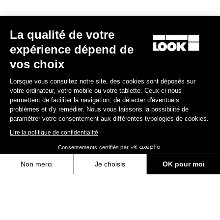
Votre e-mail a bien été enregistré
Politique de protection des données
La qualité de votre
Trouver un revendeur
Besoin d’aide ?
expérience dépend de
vos choix
Lorsque vous consultez notre site, des cookies sont déposés sur
votre ordinateur, votre mobile ou votre tablette. Ceux-ci nous
Expériences
permettent de faciliter la navigation, de détecter d'éventuels
problèmes et d'y remédier. Nous vous laissons la possibilité de
paramétrer votre consentement aux différentes typologies de cookies.
Boutique
Lire la politique de confidentialité
Inside
Consentements certifiés par
Non merci
Je choisis
OK pour moi
Informations légales
Axeptio consent
Plateforme de Gestion du Consentement : Personnalisez vos Options
facebook
instagram
youtube
strava
Notre plateforme vous permet d'adapter et de gérer vos paramètres de 
© LOOK 2026
- Tous droits réservés