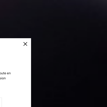
Fermer
oute en
sion