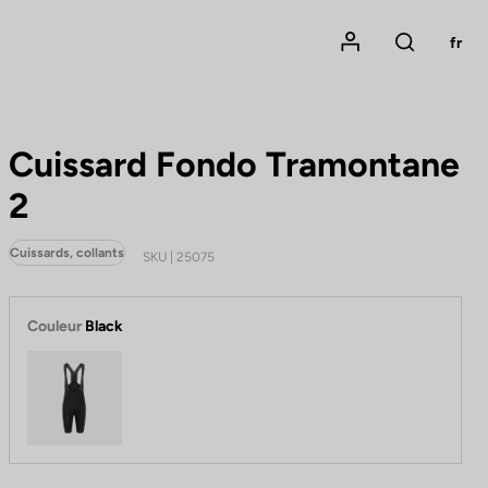
Mon compte
fr
Rechercher
Cuissard Fondo Tramontane
2
Cuissards, collants
SKU | 25075
Couleur
Black
Black