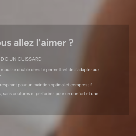
s allez l'aimer ?
ND D'UN CUISSARD
mousse double densité permettant de s'adapter aux
n
t respirant pour un maintien optimal et compressif
es, sans coutures et perforées pour un confort et une