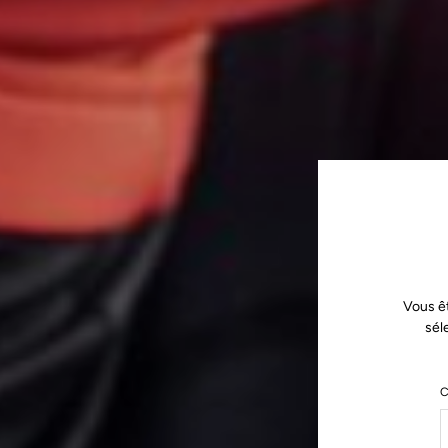
Vous ê
sél
C