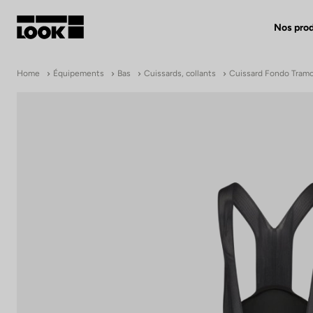
Nos prod
Mon compte
Home
Équipements
Bas
Cuissards, collants
Cuissard Fondo Tram
Nos revendeurs
FR
Ok