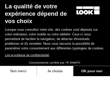
La qualité de votre
expérience dépend de
vos choix
Lorsque vous consultez notre site, des cookies sont déposés sur
votre ordinateur, votre mobile ou votre tablette. Ceux-ci nous
permettent de faciliter la navigation, de détecter d'éventuels
problèmes et d'y remédier. Nous vous laissons la possibilité de
paramétrer votre consentement aux différentes typologies de cookies.
Lire la politique de confidentialité
Consentements certifiés par
Non merci
Je choisis
OK pour moi
Axeptio consent
Plateforme de Gestion du Consentement : Personnalisez vos Options
Tous
Événements
Équipes & Athlètes
Made by LOOK
Notre plateforme vous permet d'adapter et de gérer vos paramètres de 
Filtrer