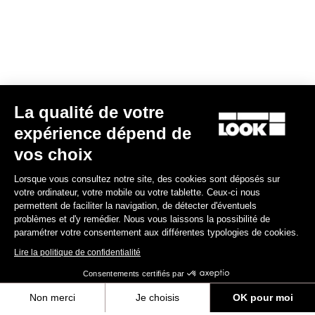
La qualité de votre
expérience dépend de
Kit Axes Keo Blade TI – Roulements céramiques
vos choix
175,00 €
Lorsque vous consultez notre site, des cookies sont déposés sur
votre ordinateur, votre mobile ou votre tablette. Ceux-ci nous
Road axle
permettent de faciliter la navigation, de détecter d'éventuels
problèmes et d'y remédier. Nous vous laissons la possibilité de
paramétrer votre consentement aux différentes typologies de cookies.
Lire la politique de confidentialité
Consentements certifiés par
Non merci
Je choisis
OK pour moi