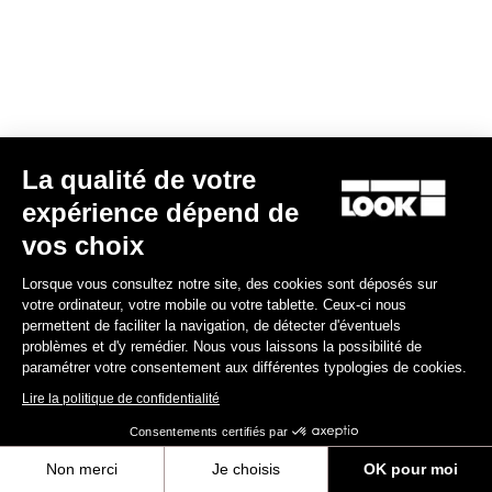
S'y rendre
Choisir comme revendeur favori
Somi Bike
La qualité de votre
1010.64 miles
expérience dépend de
305.666.7702
6600 SW 80th St
vos choix
Miami, FL 33143
Lorsque vous consultez notre site, des cookies sont déposés sur
Voir le site internet
votre ordinateur, votre mobile ou votre tablette. Ceux-ci nous
Pédales
permettent de faciliter la navigation, de détecter d'éventuels
problèmes et d'y remédier. Nous vous laissons la possibilité de
S'y rendre
paramétrer votre consentement aux différentes typologies de cookies.
Lire la politique de confidentialité
Choisir comme revendeur favori
Consentements certifiés par
Non merci
Je choisis
OK pour moi