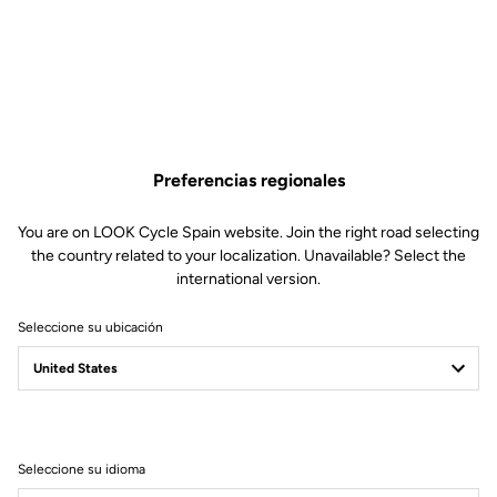
Fabricados para durar
Los pedales TRAIL FUSION están fabricados en Francia y
diseñados para durar. Su diseño simple pero moderno, ofrece
fiabilidad gracias a sus piezas se pueden sustituir fácilmente si
fuese necesario, aumentando la vida útil de tus pedales.
Preferencias regionales
You are on LOOK Cycle Spain website. Join the right road selecting
the country related to your localization. Unavailable? Select the
international version.
Seleccione su ubicación
Seleccione su idioma