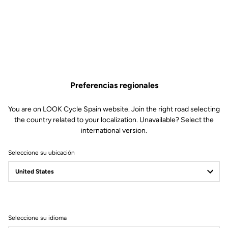
1.230,00 €
Comprar en tienda
Preferencias regionales
Un conjunto para contrarreloj y triatlón, que te permite alcanzar la
posición perfecta para cortar el aire. El cableado interno mejora la
You are on LOOK Cycle Spain website. Join the right road selecting
aerodinámica.
the country related to your localization. Unavailable? Select the
international version.
Seleccione su ubicación
Especificaciones técnicas
General
Seleccione su idioma