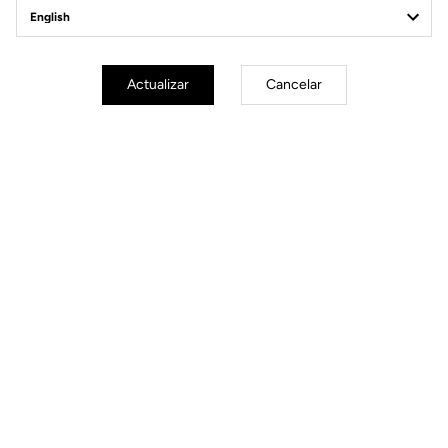
Estructura
3K Carbon Glossy Finish
Drop
31.8 bar +/-7 mm reversible
Ajustes
Armrest stack
Actualizar
Cancelar
Armrest reach
Armrest width
Armrest tilt angle
Handles angle
Peso
Full set from 730 g
Garantía
1 year
Enrutamiento de cables
Internal
Descarga de archivos
Manual de usuario