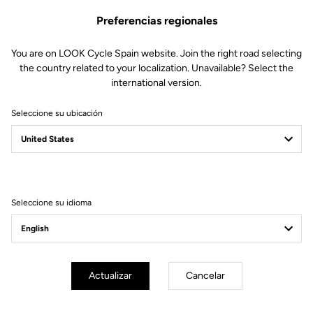
El legado de Jalabert
Preferencias regionales
Pedalea con el espíritu de la victoria del 92. Esta bici rinde
homenaje al momento exacto en que nuestro embajador se
You are on LOOK Cycle Spain website. Join the right road selecting
convirtió en leyenda del ciclismo galo en una «Grande Boucle»
the country related to your localization. Unavailable? Select the
muy especial.
international version.
Seleccione su ubicación
Seleccione su idioma
Actualizar
Cancelar