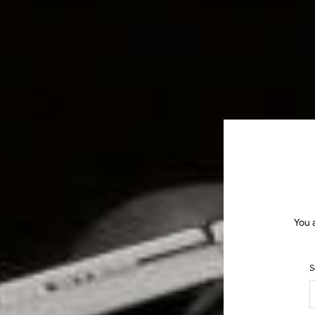
You 
S