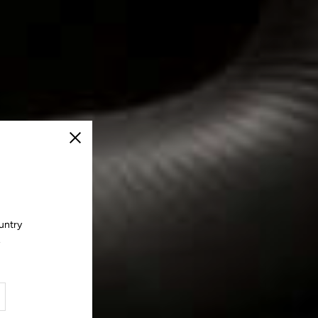
Cerrar
untry
.