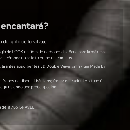
 encantará?
 del grito de lo salvaje
ogía de LOOK en fibra de carbono: diseñada para la máxima
es tan cómoda en asfalto como en caminos.
 tirantes absorbentes 3D Double Wave, sillín y tija Made by
frenos de disco hidráulicos; frenar en cualquier situación
eguir siendo una preocupación.
a de la 765 GRAVEL