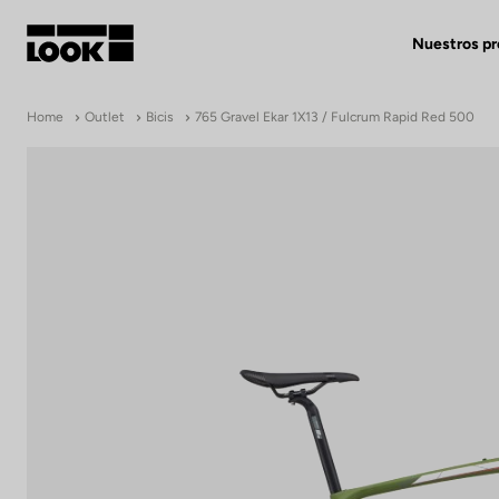
Nuestros p
Mi cuenta
Home
Outlet
Bicis
765 Gravel Ekar 1X13 / Fulcrum Rapid Red 500
Nuestras tiendas
FR
Ok