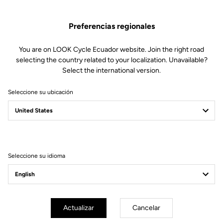
Piezas de repuesto
SKU | 19186
Preferencias regionales
100,00 US$
You are on LOOK Cycle Ecuador website. Join the right road
selecting the country related to your localization. Unavailable?
Comprar en tienda
Select the international version.
Seleccione su ubicación
Compatible con 795 Blade Gen 1 (2019)
Seleccione su idioma
Suscríbete a nuestro boletín de noticias
Correo electrónico
Confirmar
Actualizar
Cancelar
Su correo electrónico ha sido registrado
Política de protección de datos y política de cookies