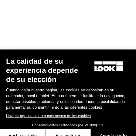
Encuentre a su distribuidor
¿Necesita ayuda?
Experiencias
La calidad de su
experiencia depende
Tienda
de su elección
Inside
Cuando visita nuestra página, las cookies se depositan en su
ordenador, móvil o tablet. Esto nos permite facilitarle la navegación,
detectar posibles problemas y solucionarlos. Tiene la posibilidad de
Información legal
paramentar su consentimiento a las diferentes cookies.
Haz clic aquí para saber más acerca de las cookies
facebook
instagram
youtube
strava
Consentimientos certificados por
© LOOK 2026
- Todos los derechos reservados
Rechazar todo
Parametrizar
Aceptar todo