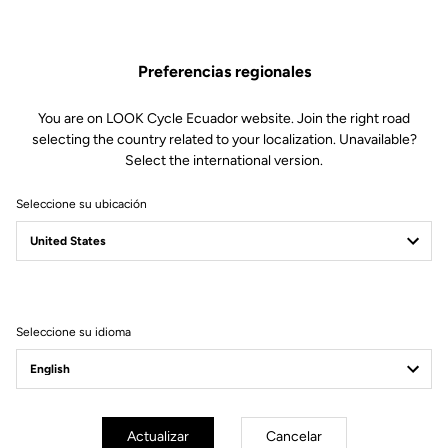
Disc
Preferencias regionales
Piezas de repuesto
SKU | 23431
You are on LOOK Cycle Ecuador website. Join the right road
33,00 US$
selecting the country related to your localization. Unavailable?
Select the international version.
Comprar en tienda
Seleccione su ubicación
Compatible con 795 Blade Gen 1 (2019) y 785 Huez Gen 1 (2018)
Seleccione su idioma
Suscríbete a nuestro boletín de noticias
Correo electrónico
Actualizar
Cancelar
Confirmar