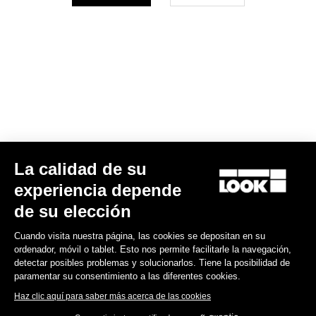
Su correo electrónico ha sido registrado
Política de protección de datos y política de cookies
Encuentre a su distribuidor
¿Necesita ayuda?
Experiencias
La calidad de su
experiencia depende
Tienda
de su elección
Inside
Cuando visita nuestra página, las cookies se depositan en su
ordenador, móvil o tablet. Esto nos permite facilitarle la navegación,
detectar posibles problemas y solucionarlos. Tiene la posibilidad de
Información legal
paramentar su consentimiento a las diferentes cookies.
Haz clic aquí para saber más acerca de las cookies
facebook
instagram
youtube
strava