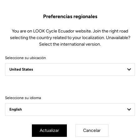
Piezas de repuesto
SKU | 28699
Preferencias regionales
79,00 US$
You are on LOOK Cycle Ecuador website. Join the right road
selecting the country related to your localization. Unavailable?
Comprar en tienda
Select the international version.
Seleccione su ubicación
Compatible con 795 Blade Gen 2 (2023)
Seleccione su idioma
Suscríbete a nuestro boletín de noticias
Correo electrónico
Confirmar
Actualizar
Cancelar
Su correo electrónico ha sido registrado
Política de protección de datos y política de cookies