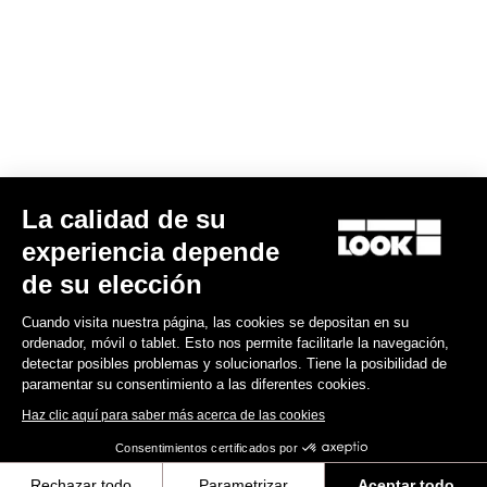
Encuentre a su distribuidor
¿Necesita ayuda?
Experiencias
La calidad de su
experiencia depende
Tienda
de su elección
Inside
Cuando visita nuestra página, las cookies se depositan en su
ordenador, móvil o tablet. Esto nos permite facilitarle la navegación,
detectar posibles problemas y solucionarlos. Tiene la posibilidad de
Información legal
paramentar su consentimiento a las diferentes cookies.
Haz clic aquí para saber más acerca de las cookies
facebook
instagram
youtube
strava
Consentimientos certificados por
© LOOK 2026
- Todos los derechos reservados
Rechazar todo
Parametrizar
Aceptar todo