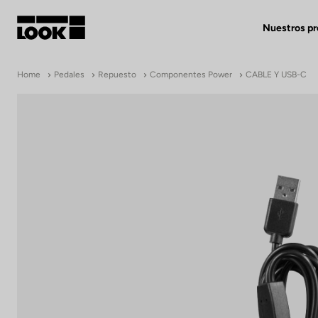
Nuestros p
Mi cuenta
Home
Pedales
Repuesto
Componentes Power
CABLE Y USB-C
Nuestras tiendas
FR
Ok