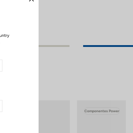
Cerrar
untry
.
ower
Componentes Power