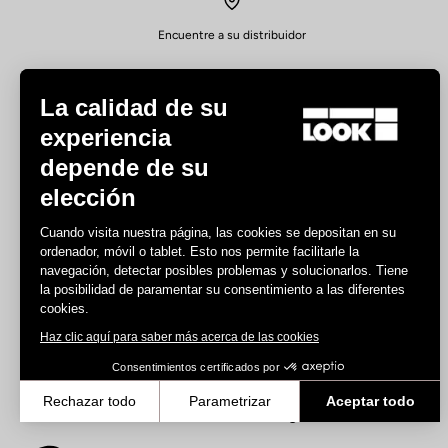
Encuentre a su distribuidor
La calidad de su
experiencia
depende de su
elección
Experiencias
Cuando visita nuestra página, las cookies se depositan en su
Carretera
ordenador, móvil o tablet. Esto nos permite facilitarle la
Pista
navegación, detectar posibles problemas y solucionarlos. Tiene
la posibilidad de paramentar su consentimiento a las diferentes
Triatlón
cookies.
Gravel
Haz clic aquí para saber más acerca de las cookies
E-bike
MTB
Consentimientos certificados por
Urban
Rechazar todo
Parametrizar
Aceptar todo
Trekking
Axeptio consent
Plataforma de Gestión de Consentimiento: Personaliza tus Opcione