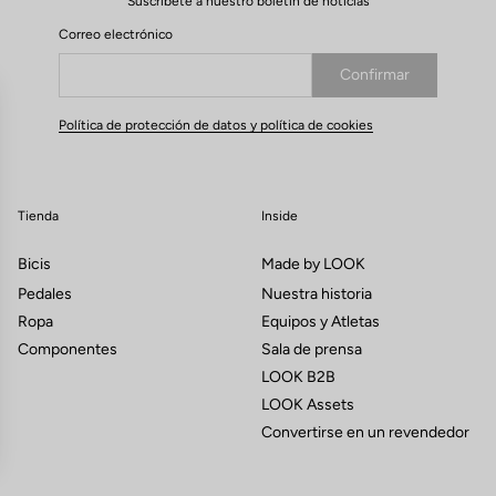
Suscríbete a nuestro boletín de noticias
Correo electrónico
Confirmar
Su correo electrónico ha sido registrado
Política de protección de datos y política de cookies
Tienda
Inside
Bicis
Made by LOOK
Pedales
Nuestra historia
Ropa
Equipos y Atletas
Componentes
Sala de prensa
LOOK B2B
LOOK Assets
Convertirse en un revendedor
s