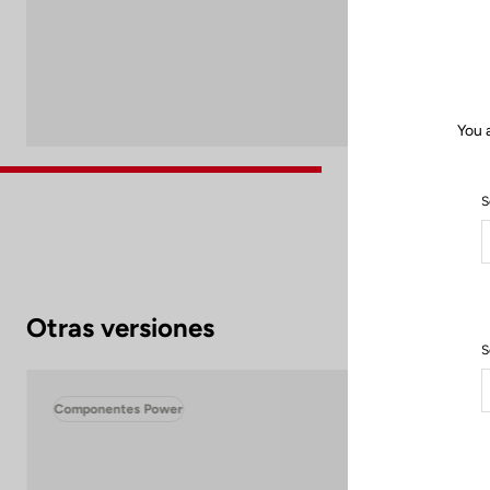
You 
S
Otras versiones
S
Componentes Power
Com