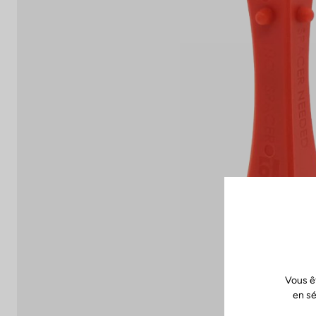
Vous ê
en sé