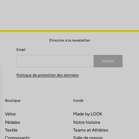
S'inscrire à la newsletter
Email
Valider
Votre e-mail a bien été enregistré
Politique de protection des données
Boutique
Inside
Vélos
Made by LOOK
Pédales
Notre histoire
Textile
Teams et Athlètes
Composants
Salle de presse