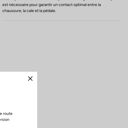
est nécessaire pour garantir un contact optimal entre la
chaussure, la cale et la pédale.
Fermer
e route
ersion