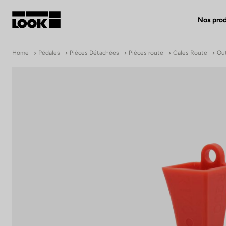
Nos prod
Mon compte
Home
Pédales
Pièces Détachées
Pièces route
Cales Route
Out
Nos revendeurs
FR
Ok