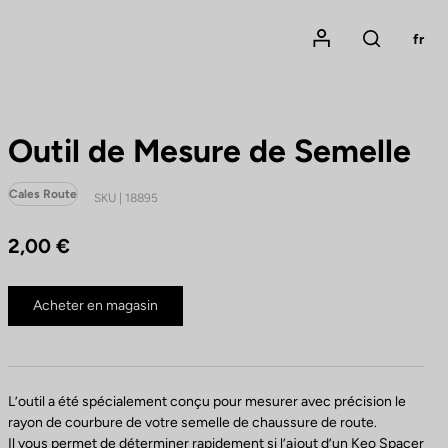
Mon compte
fr
Rechercher
Outil de Mesure de Semelle
Cales Route
SKU | 18895
2,00 €
Acheter en magasin
L’outil a été spécialement conçu pour mesurer avec précision le
rayon de courbure de votre semelle de chaussure de route.
Il vous permet de déterminer rapidement si l’ajout d’un Keo Spacer