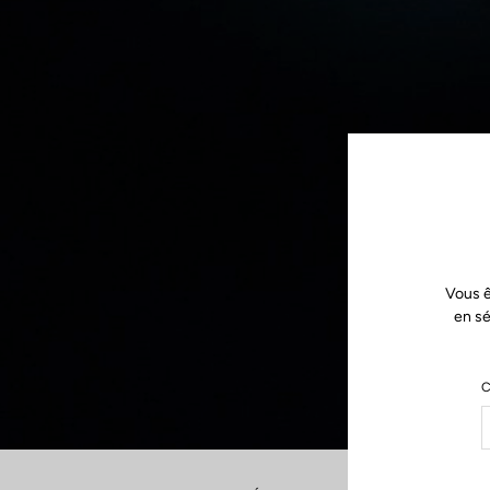
Vous ê
en sé
C