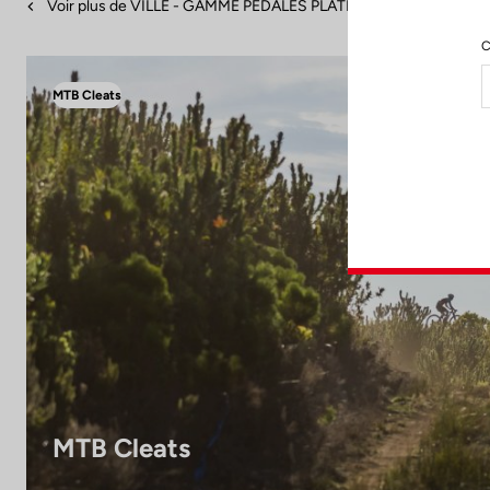
Voir plus de VILLE - GAMME PÉDALES PLATES
C
MTB Cleats
MTB Cleats