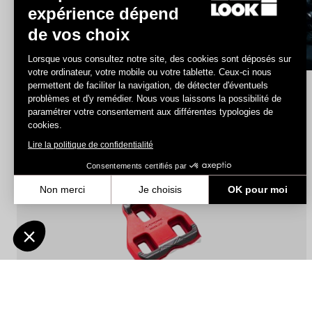
expérience dépend
de vos choix
Découvrir
Lorsque vous consultez notre site, des cookies sont déposés sur
votre ordinateur, votre mobile ou votre tablette. Ceux-ci nous
permettent de faciliter la navigation, de détecter d'éventuels
problèmes et d'y remédier. Nous vous laissons la possibilité de
paramétrer votre consentement aux différentes typologies de
Indoor
cookies.
Lire la politique de confidentialité
Consentements certifiés par
Non merci
Je choisis
OK pour moi
Axeptio consent
Plateforme de Gestion du Consentement : Personnalisez vos Optio
Notre plateforme vous permet d'adapter et de gérer vos paramètres 