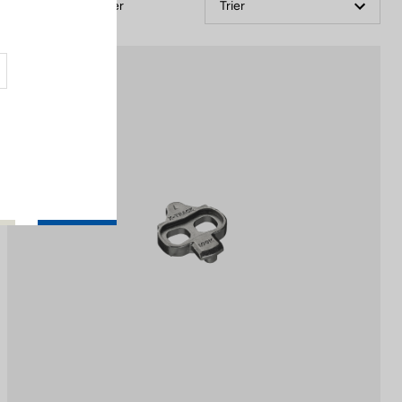
Filtrer
Trier
MTB Cleats