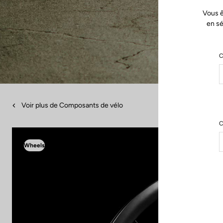
Vous ê
en sé
C
Voir plus de Composants de vélo
C
Wheels