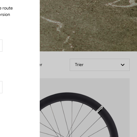
e route
ersion
Filtrer
Trier
Wheels