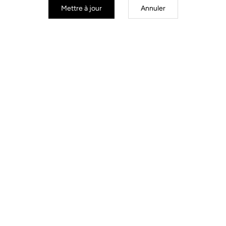
Mettre à jour
Annuler
Lames route
Lames route
Kit Lames 12 Keo Blade
Kit Lames 16 Keo Blade
41,00 €
41,00 €
S'inscrire à la newsletter