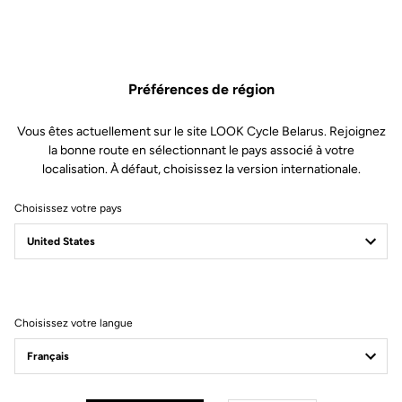
cycliste (de souple à ferme) en changeant les lames en seulement
30 secondes.
Ce kit comprend :
Préférences de région
2 Lames de tension 8
Vous êtes actuellement sur le site LOOK Cycle Belarus. Rejoignez
2 Axes levier
la bonne route en sélectionnant le pays associé à votre
localisation. À défaut, choisissez la version internationale.
1 Outil d’extraction axe levier
Choisissez votre pays
Compatible avec Keo Blade, Keo Blade Ceramic et Keo Blade
Ceramic Ti
Choisissez votre langue
Autres versions