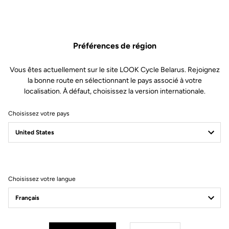
cycliste (de souple à ferme) en changeant les lames en seulement
30 secondes.
Ce kit comprend :
Préférences de région
2 Lames de tension 20
Vous êtes actuellement sur le site LOOK Cycle Belarus. Rejoignez
2 Axes levier
la bonne route en sélectionnant le pays associé à votre
localisation. À défaut, choisissez la version internationale.
1 Outil d’extraction axe levier
Choisissez votre pays
Compatible avec Keo Blade, Keo Blade Ceramic et Keo Blade
Ceramic Ti
Choisissez votre langue
Autres versions