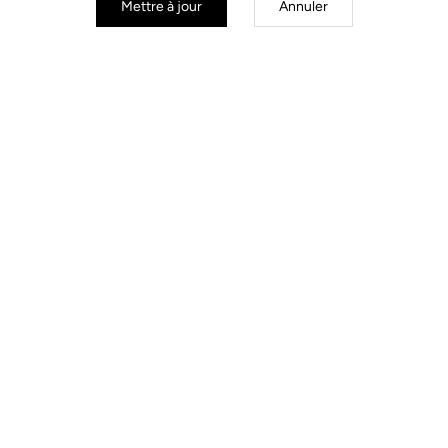
Lames route
Lames route
Mettre à jour
Annuler
Kit Lames 8 Keo Blade
Kit Lames 12 Keo Blade
41,00 €
41,00 €
S'inscrire à la newsletter
Email