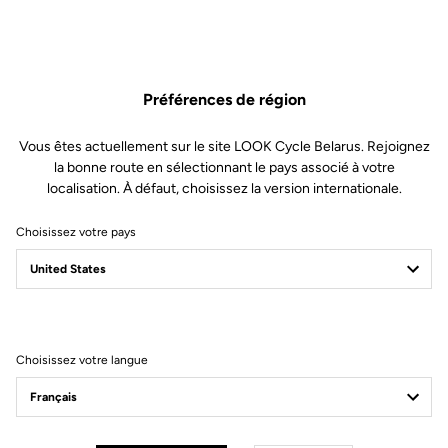
cycliste (de souple à ferme) en changeant les lames en seulement
30 secondes.
Ce kit comprend :
Préférences de région
2 Lames de tension 12
Vous êtes actuellement sur le site LOOK Cycle Belarus. Rejoignez
2 Axes levier
la bonne route en sélectionnant le pays associé à votre
localisation. À défaut, choisissez la version internationale.
1 Outil d’extraction axe levier
Choisissez votre pays
Compatible avec Keo Blade, Keo Blade Ceramic et Keo Blade
Ceramic Ti
Choisissez votre langue
Autres versions