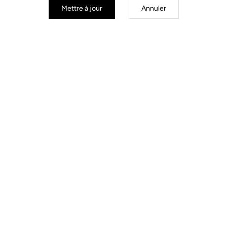
Mettre à jour
Annuler
Lames route
Lames route
Kit Lames 8 Keo Blade
Kit Lames 16 Keo Blade
41,00 €
41,00 €
S'inscrire à la newsletter