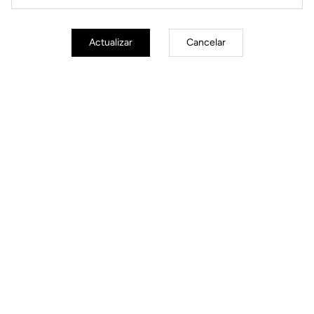
el apoyo y la comodidad
Tamaño reducido para un contacto
más natural y homogéneo
Actualizar
Cancelar
Corte
Instrucciones