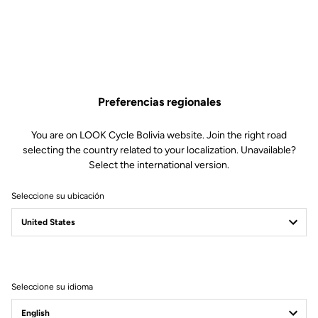
Especificaciones técnicas
Características
Preferencias regionales
Material
86% Poliamida
14% Lycra
You are on LOOK Cycle Bolivia website. Join the right road
Detalles
Tejido térmico con forro interior
selecting the country related to your localization. Unavailable?
Ligeros tirantes de rejilla para
Select the international version.
mejorar la transpiración
Paneles especiales detrás de las
rodillas para mejorar la flexibilidad
Seleccione su ubicación
Inserciones de silicona en los
extremos de los tobillos para
garantizar un buen ajuste
Tecnología
Badana de alta densidad de maxima
comodidad:
Diseñada para salidas largas (5h)
Seleccione su idioma
Almohadillado de alta densidad: 80
kg/m3
Zona central diseñada para mejorar