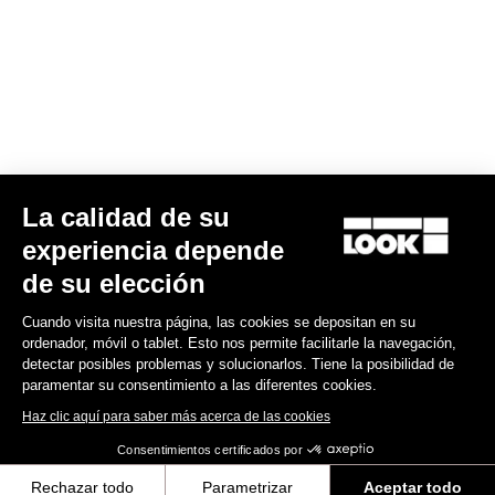
Encuentre a su distribuidor
¿Necesita ayuda?
Experiencias
La calidad de su
experiencia depende
Tienda
de su elección
Inside
Cuando visita nuestra página, las cookies se depositan en su
ordenador, móvil o tablet. Esto nos permite facilitarle la navegación,
detectar posibles problemas y solucionarlos. Tiene la posibilidad de
Información legal
paramentar su consentimiento a las diferentes cookies.
Haz clic aquí para saber más acerca de las cookies
facebook
instagram
youtube
strava
Consentimientos certificados por
© LOOK 2026
- Todos los derechos reservados
Rechazar todo
Parametrizar
Aceptar todo