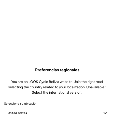
Elevador de calas KEO
Calas carretera
SKU | DTPD_0151180
16,90 US$
Preferencias regionales
You are on LOOK Cycle Bolivia website. Join the right road
Comprar en tienda
selecting the country related to your localization. Unavailable?
Select the international version.
Seleccione su ubicación
El elevador de calas KEO compensa una diferencia en la longitud
de las piernas o un desequilibrio, optimizando así la pedalada.