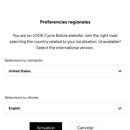
19,00 US$
Preferencias regionales
Comprar en tienda
You are on LOOK Cycle Bolivia website. Join the right road
selecting the country related to your localization. Unavailable?
Select the international version.
La cinta de manillar puede parecer un detalle, pero no lo es.
Seleccione su ubicación
Cuando se pasan horas en la bicicleta, las manos agradecen una
cinta que ofrezca un excelente agarre, filtre las vibraciones y
proporcione un confort notable gracias a su grosor de 3,5 mm. Se
entrega con dos tapones de manillar.
Seleccione su idioma
Suscríbete a nuestro boletín de noticias
Correo electrónico
Actualizar
Cancelar
Confirmar