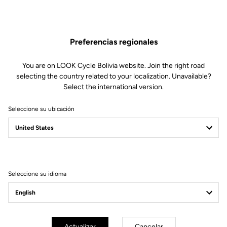
765 Gravel
Piezas de repuesto
SKU | 23435
Preferencias regionales
44,00 US$
You are on LOOK Cycle Bolivia website. Join the right road
selecting the country related to your localization. Unavailable?
Select the international version.
Comprar en tienda
Seleccione su ubicación
Compatible con E-765 Optimum, E-765 Optimum DISC, E-765
Gravel, 765 Gravel (2019)
Seleccione su idioma
Suscríbete a nuestro boletín de noticias
Correo electrónico
Actualizar
Cancelar