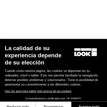
Encuentre a su distribuidor
¿Necesita ayuda?
Experiencias
La calidad de su
experiencia depende
Tienda
de su elección
Inside
Cuando visita nuestra página, las cookies se depositan en su
ordenador, móvil o tablet. Esto nos permite facilitarle la navegación,
detectar posibles problemas y solucionarlos. Tiene la posibilidad de
Información legal
paramentar su consentimiento a las diferentes cookies.
Haz clic aquí para saber más acerca de las cookies
facebook
instagram
youtube
strava
Consentimientos certificados por
© LOOK 2026
- Todos los derechos reservados
Rechazar todo
Parametrizar
Aceptar todo