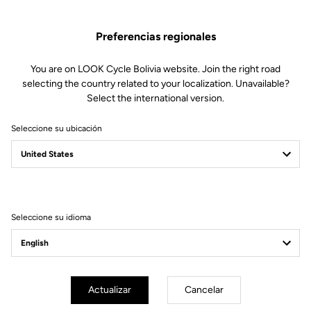
Piezas de repuesto
SKU | 28786
Preferencias regionales
30,00 US$
You are on LOOK Cycle Bolivia website. Join the right road
selecting the country related to your localization. Unavailable?
Comprar en tienda
Select the international version.
Seleccione su ubicación
Compatible con 785 Huez Gen 2 (2024)
Seleccione su idioma
Suscríbete a nuestro boletín de noticias
Correo electrónico
Confirmar
Actualizar
Cancelar
Su correo electrónico ha sido registrado
Política de protección de datos y política de cookies