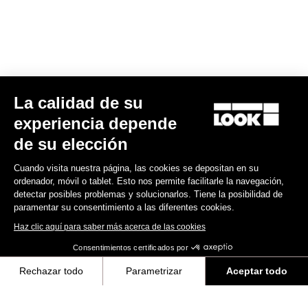
E-bike
La calidad de su
experiencia depende
de su elección
Cuando visita nuestra página, las cookies se depositan en su
ordenador, móvil o tablet. Esto nos permite facilitarle la navegación,
detectar posibles problemas y solucionarlos. Tiene la posibilidad de
paramentar su consentimiento a las diferentes cookies.
Haz clic aquí para saber más acerca de las cookies
Consentimientos certificados por
Rechazar todo
Parametrizar
Aceptar todo
E-765 Optimum Rival AXS
Axeptio consent
Plataforma de Gestión de Consentimiento: Personaliza tus Opciones
9.585,00 US$