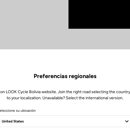
Preferencias regionales
 on LOOK Cycle Bolivia website. Join the right road selecting the country
Núcleo
to your localization. Unavailable? Select the international version.
Un cuadro de ca
eleccione su ubicación
la imagen de una 
embargo la 795 B
perfección absol