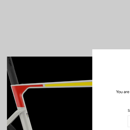
You are
S