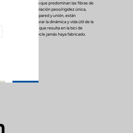
ibra de carbono en la que predominan las fibras de
o que consigue una relación peso/rigidez única,
a forma, espesor de pared y unión, están
diseñados para mejorar la dinámica y vida útil de la
ado proceso artesanal que resulta en la bici de
 rápida que LOOK Cycle jamás haya fabricado.
m