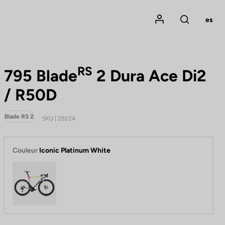
Mon compte
es
Rechercher
RS
795 Blade
2 Dura Ace Di2
/ R50D
Blade RS 2
SKU | 29224
Couleur
Iconic Platinum White
Iconic Platinum White