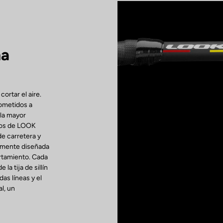
na
ortar el aire.
ometidos a
 la mayor
cos de LOOK
de carretera y
camente diseñada
ortamiento. Cada
la tija de sillín
das líneas y el
l, un