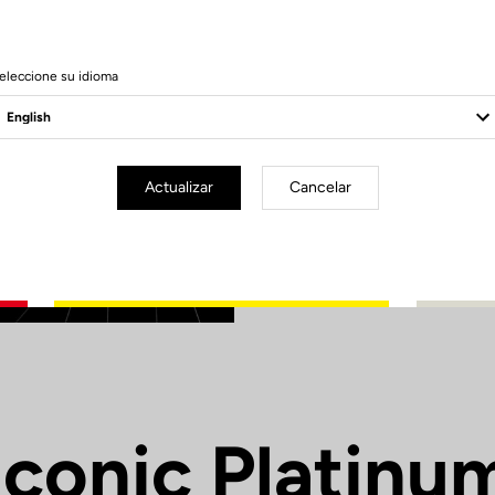
combinación de f
módulo ultra-alt
mientras que cad
eleccione su idioma
específicamente 
bici. Un sofistic
competición más
Actualizar
Cancelar
Iconic Platinu