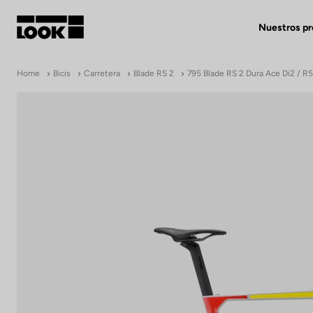
Nuestros p
Mi cuenta
Home
Bicis
Carretera
Blade RS 2
795 Blade RS 2 Dura Ace Di2 / R
Nuestras tiendas
FR
Ok