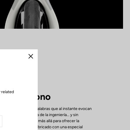
Cerrar
 related
 de carbono
rbono LOOK Cycle. Palabras que al instante evocan
precisa obra maestra de la ingeniería... y sin
LADE RS va un paso más allá para ofrecer la
uta. El cuadro está fabricado con una especial