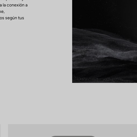
a la conexión a
ke,
tos según tus